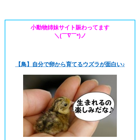
う！！
は！？
小動物姉妹サイト賑わってます
＼(￣∇￣*)ノ
【鳥】自分で卵から育てるウズラが面白い♪