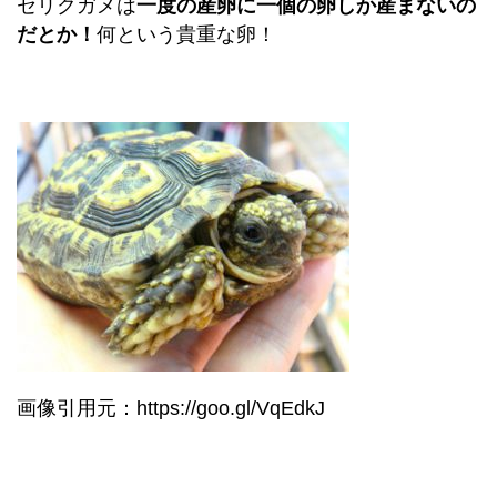
セリクガメは
一度の産卵に一個の卵しか産まないの
だとか！
何という貴重な卵！
画像引用元：https://goo.gl/VqEdkJ