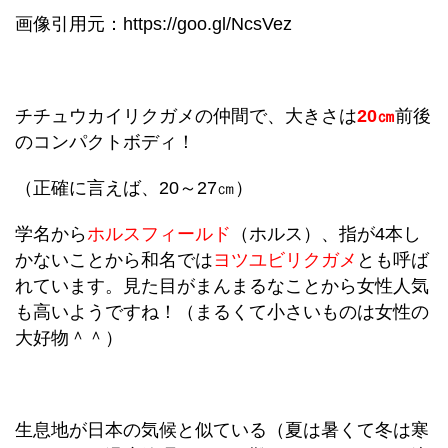
画像引用元：https://goo.gl/NcsVez
チチュウカイリクガメの仲間で、大きさは
20㎝
前後
のコンパクトボディ！
（正確に言えば、20～27㎝）
学名から
ホルスフィールド
（ホルス）、指が4本し
かないことから和名では
ヨツユビリクガメ
とも呼ば
れています。見た目がまんまるなことから女性人気
も高いようですね！（まるくて小さいものは女性の
大好物＾＾）
生息地が日本の気候と似ている（夏は暑くて冬は寒