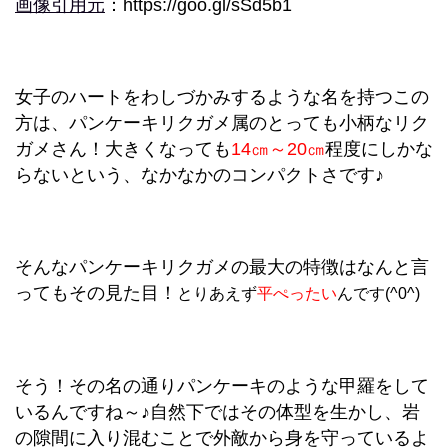
画像引用元
：https://goo.gl/sSd5b1
女子のハートをわしづかみするような名を持つこの
方は、パンケーキリクガメ属のとっても小柄なリク
ガメさん！大きくなっても
14㎝～20㎝
程度にしかな
らないという、なかなかのコンパクトさです♪
そんなパンケーキリクガメの最大の特徴はなんと言
ってもその見た目！
とりあえず
平ぺったい
んです(^0^)
そう！その名の通りパンケーキのような甲羅をして
いるんですね～♪自然下ではその体型を生かし、岩
の隙間に入り混むことで外敵から身を守っているよ