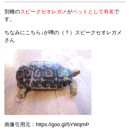
別種の
スピークセオレガメ
が
ペットとして有名
で
す。
ちなみにこちら↓が噂の（？）スピークセオレガメ
さん
画像引用元：https://goo.gl/5YWqmP