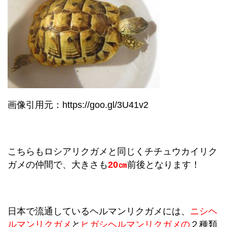
画像引用元：https://goo.gl/3U41v2
こちらもロシアリクガメと同じくチチュウカイリク
ガメの仲間で、大きさも
20㎝
前後となります！
日本で流通しているヘルマンリクガメには、
ニシヘ
ルマンリクガメ
と
ヒガシヘルマンリクガメの
２種類