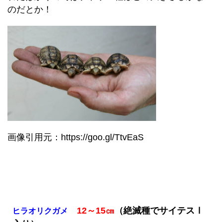
のだとか！
画像引用元：https://goo.gl/TtvEaS
12～15㎝
（絶滅種でサイテスⅠ
ヒラオリクガメ