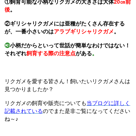
①飼育可能な小柄なリクガメの大きさは大体
20㎝前
後
。
②ギリシャリクガメには亜種がたくさん存在する
が、一番小さいのは
アラブギリシャリクガメ
。
③
小柄だからといって世話が
簡単なわけではない！
それぞれ
飼育する際の注意点
がある
。
リクガメを愛する皆さん！飼いたいリクガメさんは
見つかりましたか？
リクガメの飼育や販売についても
当ブログに詳しく
記載されている
のでまた是非ご覧になってください
ね～♪