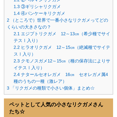
1.3
③ギリシャリクガメ
1.4
④パンケーキリクガメ
2
（ところで）世界で一番小さなリクガメってどの
くらいの大きさなの？
2.1
エジプトリクガメ 12～13㎝（希少種でサイ
テスⅠ入り）
2.2
ヒラオリクガメ 12～15㎝（絶滅種でサイテ
スⅠ入り）
2.3
クモノスガメ12～15㎝（種の保存法によりサ
イテスⅠ入り）
2.4
ナタールセオレガメ 16㎝ セオレガメ属4
種のうちの一種（激レア）
3
「リクガメの種類で小さい個体」まとめ☆
ペットとして人気の小さなリクガメさん
たち☆